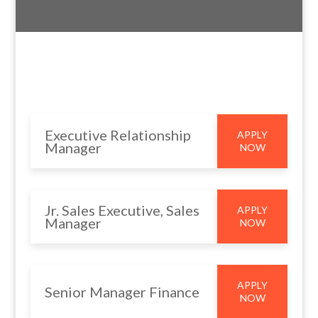
arcu. Aliquam erat volutpat. Proin varius eros eros, non condimentum
nis.
CURRENT
OPENING
Executive Relationship
APPLY
Manager
NOW
Jr. Sales Executive, Sales
APPLY
Manager
NOW
APPLY
Senior Manager Finance
NOW