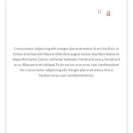
BOOST YOUR
CAREER
Consectetur adipiscing elit. Integer placerat metus id orci facilisis, in
luctus eros laoreet. Mauris interdum augue varius, faucibus massa id,
imperdiet tortor. Donec vel tortor molestie, hendrerit sem a, hendrerit
arcu. Aliquam erat volutpat. Proin varius eros eros, non condimentum
nis.Consectetur adipiscing elit. Integer placerat metus id orci
facilisis.eros, non condimentum nis.
CREATE
Mauris interdum augue varius, faucibus massa id, imperdiet tortor.
Donec vel tortor molestie, hendrerit sem.